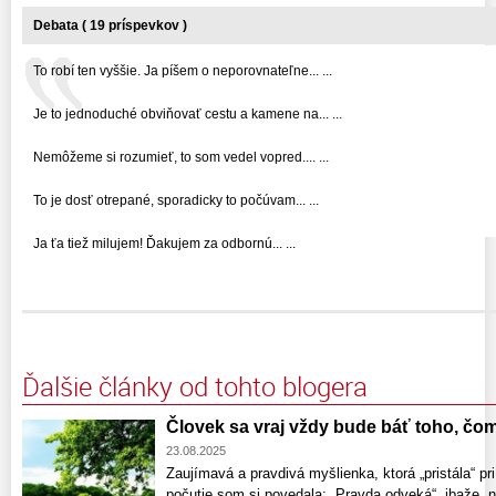
Debata ( 19 príspevkov )
To robí ten vyššie. Ja píšem o neporovnateľne... ...
Je to jednoduché obviňovať cestu a kamene na... ...
Nemôžeme si rozumieť, to som vedel vopred.... ...
To je dosť otrepané, sporadicky to počúvam... ...
Ja ťa tiež milujem! Ďakujem za odbornú... ...
Ďalšie články od tohto blogera
Človek sa vraj vždy bude báť toho, č
23.08.2025
Zaujímavá a pravdivá myšlienka, ktorá „pristála“ pr
počutie som si povedala: „Pravda odveká“, ibaže, nie