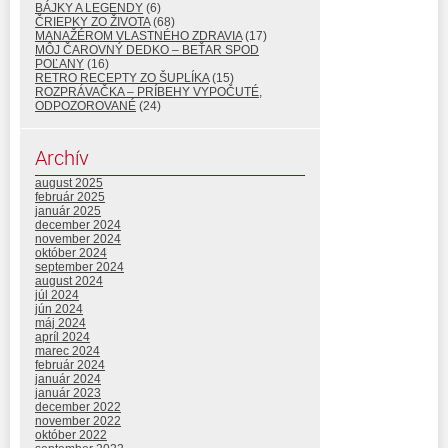
BÁJKY A LEGENDY
(6)
ČRIEPKY ZO ŽIVOTA
(68)
MANAŽÉROM VLASTNÉHO ZDRAVIA
(17)
MÔJ ČAROVNÝ DEDKO – BEŤAR SPOD
POĽANY
(16)
RETRO RECEPTY ZO ŠUPLÍKA
(15)
ROZPRÁVAČKA – PRÍBEHY VYPOČUTÉ,
ODPOZOROVANÉ
(24)
Archív
august 2025
február 2025
január 2025
december 2024
november 2024
október 2024
september 2024
august 2024
júl 2024
jún 2024
máj 2024
apríl 2024
marec 2024
február 2024
január 2024
január 2023
december 2022
november 2022
október 2022