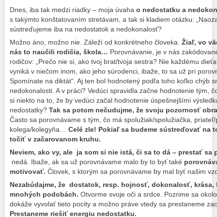
Dnes, iba tak medzi riadky – moja úvaha
o nedostatku a nedokona
s takýmto konštatovaním stretávam, a tak si kladiem otázku: „Naoza
sústreďujeme iba na nedostatok a nedokonalosť?
Možno áno, možno nie. Záleží od konkrétneho človeka.
Žiaľ, vo vä
nás to naučili rodičia, škola…
Porovnávanie, je v nás zakódované
rodičov: „Prečo nie si, ako tvoj brat/tvoja sestra? Nie každému die
vyniká v niečom inom, ako jeho súrodenci, ibaže, to sa už pri porov
Spomínate na diktát“. Aj ten bol hodnotený podľa toho koľko chýb s
nedokonalosti. A v práci? Vedúci spravidla začne hodnotenie tým, 
si niekto na to, že by vedúci začal hodnotenie úspešnejšími výsled
nedostatky?
Tak sa potom nečudujme, že svoju pozornosť obra
Často sa porovnávame s tým, čo má spolužiak/spolužiačka, priateľ/
kolega/kolegyňa…
Celé zle! Pokiaľ sa budeme sústreďovať na
točiť v začarovanom kruhu.
Neviem, ako vy, ale ja som si nie istá, či sa to dá – prestať sa
nedá. Ibaže, ak sa už porovnávame malo by to byť také
porovnáva
motivovať.
Človek, s ktorým sa porovnávame by mal byť našim vz
Nezabúdajme, že dostatok, resp. hojnosť, dokonalosť, krása, l
mnohých podobách.
Otvorme svoje oči a srdce. Pozrime sa okolo
dokáže vyvolať tieto pocity a možno práve vtedy sa prestaneme z
Prestaneme riešiť energiu nedostatku.