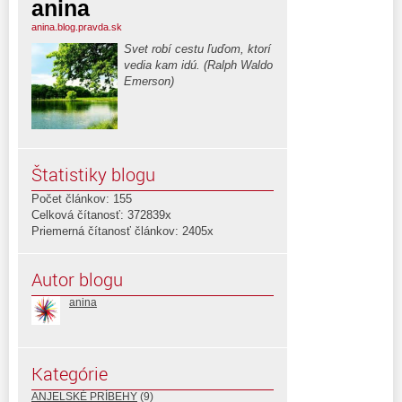
anina
anina.blog.pravda.sk
Svet robí cestu ľuďom, ktorí
vedia kam idú. (Ralph Waldo
Emerson)
Štatistiky blogu
Počet článkov: 155
Celková čítanosť: 372839x
Priemerná čítanosť článkov: 2405x
Autor blogu
anina
Kategórie
ANJELSKÉ PRÍBEHY
(9)