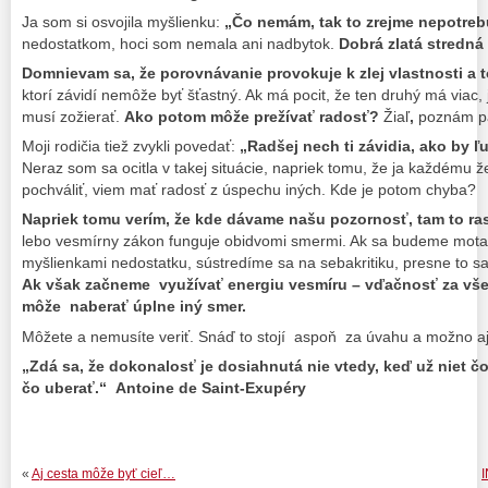
Ja som si osvojila myšlienku:
„Čo nemám, tak to zrejme nepotreb
nedostatkom, hoci som nemala ani nadbytok.
Dobrá zlatá stredná
Domnievam sa, že porovnávanie provokuje k zlej vlastnosti a to
ktorí závidí nemôže byť šťastný. Ak má pocit, že ten druhý má viac, 
musí zožierať.
Ako potom môže prežívať radosť?
Žiaľ
,
poznám pá
Moji rodičia tiež zvykli povedať:
„Radšej nech ti závidia, ako by ľu
Neraz som sa ocitla v takej situácie, napriek tomu, že ja každému 
pochváliť, viem mať radosť z úspechu iných. Kde je potom chyba?
Napriek tomu verím, že kde dávame našu pozornosť, tam to ras
lebo vesmírny zákon funguje obidvomi smermi. Ak sa budeme motať
myšlienkami nedostatku, sústredíme sa na sebakritiku, presne to s
Ak však začneme využívať energiu vesmíru – vďačnosť za vše
môže naberať úplne iný smer.
Môžete a nemusíte veriť. Snáď to stojí aspoň za úvahu a možno 
„Zdá sa, že dokonalosť je dosiahnutá nie vtedy, keď už niet čo 
čo uberať.“ Antoine de Saint-Exupéry
«
Aj cesta môže byť cieľ…