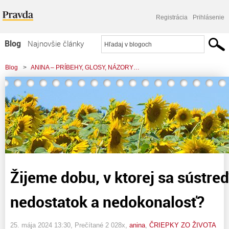
Registrácia
Prihlásenie
Blog
Najnovšie články
Najčítanejšie články
Blog
>
ANINA – PRÍBEHY, GLOSY, NÁZORY…
Najkomentovanejšie články
>
Žijeme dobu, v ktorej sa sústreďujeme na nedostatok a nedokonalosť?
Zoznam blogov
Komerčné blogy
Žijeme dobu, v ktorej sa sústr
nedostatok a nedokonalosť?
25. mája 2024 13:30
, Prečítané 2 028x,
anina
,
ČRIEPKY ZO ŽIVOTA