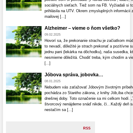
sociálnych sieťach. Tiež som na FB. Vyžiadali si t
prihlásila na UTV. Okrem zmysluplných informácii z
mailovej [...]
Alzheimer – vieme o ňom všetko?
09.02.2025
Hovorí sa, že prekonanie strachu je začiatkom mú
to nevadí, dôležité je strach prekonať a pozitívne
jednu pani (lekárka na dôchodku), naša susedka, kt
nesmierne dôležitá. Chodiť treba, kým chodím a v
[...]
Jóbova správa, jobovka…
08.01.2025
Nebudem vás zaťažovať Jóbovým životným príbeh
pochádza zo Starého zákona, z knihy Jób,iba chce
dnešnej doby. Toto označenie sa mi celkom hodí. „
štvorcový nenájdeme snáď nikde, či…Každý deň sa
nestačím sa [...]
RSS