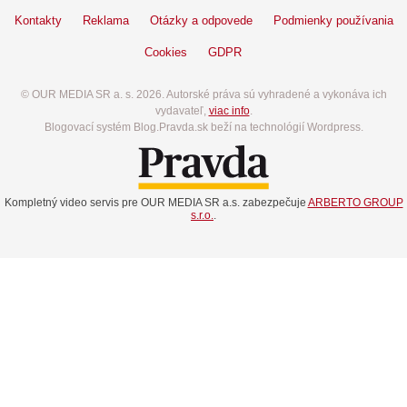
Kontakty
Reklama
Otázky a odpovede
Podmienky používania
Cookies
GDPR
© OUR MEDIA SR a. s. 2026. Autorské práva sú vyhradené a vykonáva ich
vydavateľ,
viac info
.
Blogovací systém Blog.Pravda.sk beží na technológií Wordpress.
Kompletný video servis pre OUR MEDIA SR a.s. zabezpečuje
ARBERTO GROUP
s.r.o.
.