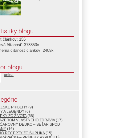
tistiky blogu
t článkov: 155
ová čítanosť: 373350x
merná čítanosť článkov: 2409x
or blogu
anina
egórie
ELSKÉ PRÍBEHY
(9)
Y A LEGENDY
(6)
PKY ZO ŽIVOTA
(68)
AŽÉROM VLASTNÉHO ZDRAVIA
(17)
 ČAROVNÝ DEDKO – BEŤAR SPOD
ANY
(16)
O RECEPTY ZO ŠUPLÍKA
(15)
PRÁVAČKA – PRÍBEHY VYPOČUTÉ,