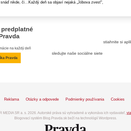
snáď nikde, či…Každý deň sa objaví nejaká „Jóbova zvesť“,
 predplatné
Pravda
stiahnite si ap
ormácie na každý deň
sledujte naše sociálne siete
íka Pravda
Reklama
Otázky a odpovede
Podmienky používania
Cookies
 MEDIA SR a. s. 2026. Autorské práva sú vyhradené a vykonáva ich vydavateľ,
via
Blogovací systém Blog.Pravda.sk beží na technológií Wordpress.