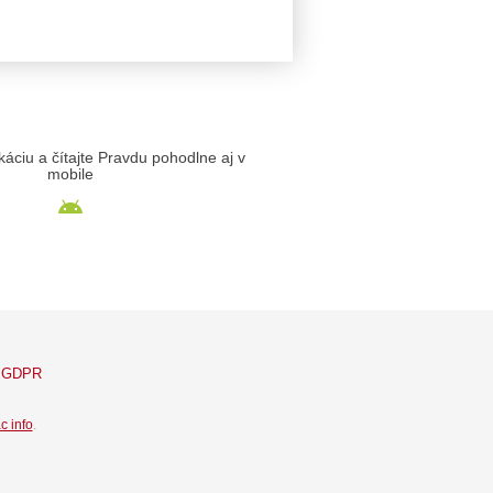
likáciu a čítajte Pravdu pohodlne aj v
mobile
GDPR
c info
.