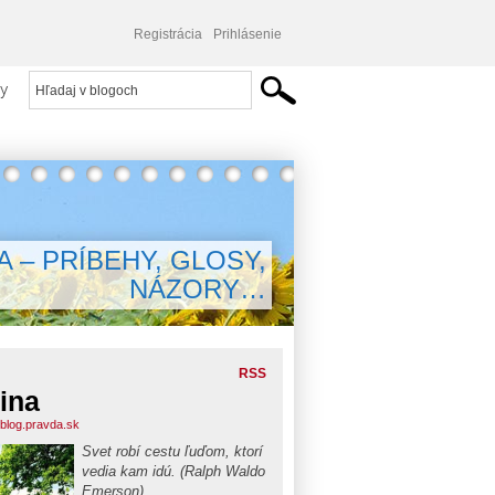
Registrácia
Prihlásenie
y
A – PRÍBEHY, GLOSY,
NÁZORY…
RSS
ina
.blog.pravda.sk
Svet robí cestu ľuďom, ktorí
vedia kam idú. (Ralph Waldo
Emerson)