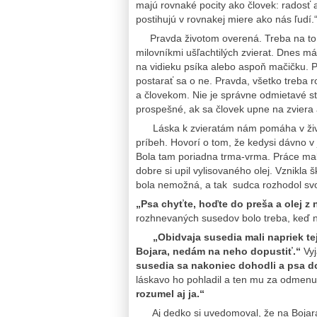
majú rovnaké pocity ako človek: radosť a 
postihujú v rovnakej miere ako nás ľudí.
Pravda životom overená. Treba na to my
milovníkmi ušľachtilých zvierat. Dnes má
na vidieku psíka alebo aspoň mačičku. 
postarať sa o ne. Pravda, všetko treba 
a človekom. Nie je správne odmietavé sta
prospešné, ak sa človek upne na zviera 
Láska k zvieratám nám pomáha v živote
príbeh. Hovorí o tom, že kedysi dávno v j
Bola tam poriadna trma-vrma. Práce mali 
dobre si upil vylisovaného olej. Vznikla
bola nemožná, a tak sudca rozhodol svoj
„Psa chyťte, hoďte do preša a olej z 
rozhnevaných susedov bolo treba, keď n
„Obidvaja susedia mali napriek te
Bojara, nedám na neho dopustiť.“
Vy
susedia sa nakoniec dohodli a psa do
láskavo ho pohladil a ten mu za odmenu 
rozumel aj ja.“
Aj dedko si uvedomoval, že na Bojara 