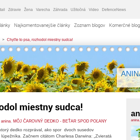
tail
Zdravie
Žena
Varecha
Záhrada
Užitočná
Video
DefenceNews
lánky
Najkomentovanejšie články
Zoznam blogov
Komerčné blog
>
Chyťte to psa, rozhodol miestny sudca!
ANIN
hodol miestny sudca!
an
anina
,
anina
,
MÔJ ČAROVNÝ DEDKO - BEŤAR SPOD POĽANY
ktorý dedko rozprával, ako spor dvoch susedov
 lúpežníka. Začnem citátom Charlesa Darwina: „Zvieratá