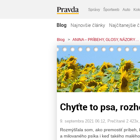
Správy
Športweb
Auto
Kok
Blog
Najnovšie články
Najčítanejšie č
Blog
>
ANINA – PRÍBEHY, GLOSY, NÁZORY…
Chyťte to psa, roz
9. septembra 2021 06:12
, Prečítané 2 423x
Rozmýšľala som, ako premostiť príbeh, 
a milovaného psíka i keď takého malého