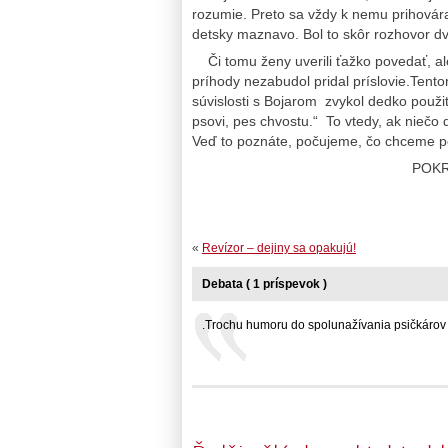
rozumie. Preto sa vždy k nemu prihovára
detsky maznavo. Bol to skôr rozhovor d
Či tomu ženy uverili ťažko povedať, ale
príhody nezabudol pridal príslovie.Tento
súvislosti s Bojarom zvykol dedko použiť
psovi, pes chvostu.“ To vtedy, ak niečo
Veď to poznáte, počujeme, čo chceme p
POK
«
Revízor – dejiny sa opakujú!
Debata ( 1 príspevok )
.Trochu humoru do spolunažívania psičkárov a.