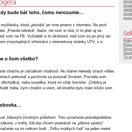
logera
dece
nove
októ
vždy bude báť toho, čomu nerozumie…
sept
augu
myšlienka, ktorá „pristála“ pri mne priamo z internetu. Na prvé
a: „Pravda odveká“, ibaže, nie som si istá, či to platí aj na
Od
iež som na FB. Vyžiadali si to okolnosti, keď som sa po prvý raz
Fotky
rem zmysluplných informácii z internetovej stránky UTV, z e-
Prav
Rece
Šport
TV p
me o ňom všetko?
anie strachu je začiatkom múdrosti. Ak máme niekedy strach vôbec
e strach prekonať a pozitívne sa posúvať životom. Poznala som
a dôchodku), naša susedka, ktorá mi vždy hovorila: „Chôdza je
Chodiť treba, kým chodím a viem, od ktorého bytu mám kľúče som
 jobovka…
ať Jóbovým životným príbehom. Toto označenie pravdepodobne
zákona, z knihy Jób,iba chcem poukázať na „jóbove správy“
značenie sa mi celkom hodí. „Toľko múdrych ľudí“ na jeden meter