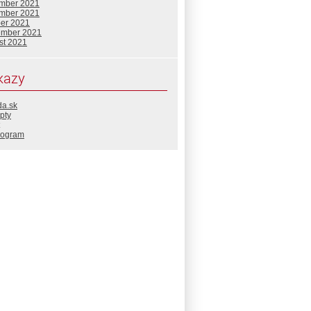
mber 2021
mber 2021
ber 2021
ember 2021
st 2021
kazy
da.sk
pty
rogram