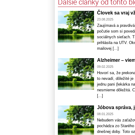
Ďalšie články od tohto b
Človek sa vraj 
23.08.2025
Zaujímavá a pravdivá 
počutie som si povedal
sociálnych sieťach. T
prihlásila na UTV. Ok
mailovej [...]
Alzheimer – vie
09.02.2025
Hovorí sa, že prekon
to nevadí, dôležité j
jednu pani (lekárka n
nesmierne dôležitá. 
[...]
Jóbova správa,
08.01.2025
Nebudem vás zaťažov
pochádza zo Starého 
dnešnej doby. Toto o