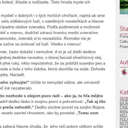
bolesť, šťastie a nešťastie. Tieto hnutia mysle ich
“
slieť v dobrých i v tých horších chvíľach, najmä ak sme
 veľa sídliskových ľudí, v satelitných mestečkách a hlavne
Prípadne obidve zvieratka. Podľa podmienok a možnosti
Šta
robiť s mierou, dodržať zdravú hranicu medzi zvieraťom
Poče
novisko, zvieratá si to nezaslúžia. Rovnako nie je
Celk
a začne sa izolovať od ľudí. Všetko s mierou!
Prie
, často dokáže i nemožné. A to je už ďalší dedkov
ednej dedinke nevedno, v ktorej lisovali slnečnicový olej.
Aut
plné ruky, nikto nepostrehol, že sa priblížil susedov pes a
 škoda a bola z toho žaloba, ktorá skončila na súde. Dohoda
sky. Nariadil:
neho vylisujte!“
Určite to nemyslel vážne, ale umravniť
ič iné nezaberalo.
Kat
jto nezhode s olejom psov radi – ako ja, tu hľa môjho
ANJ
jadril dedko lásku k svojmu psovi a pokračoval:
„Tak aj títo
BÁJK
 preša nehodili.“
Dedko súcitne pozrel na svojho Bojara,
ČRIE
MAN
veselo zavrtel chvostom, ako by povedal: „
Tomu som
MÔJ
POĽ
RETR
zaberá hlavne chvála, že jeho reči potom celkom určite
ROZ