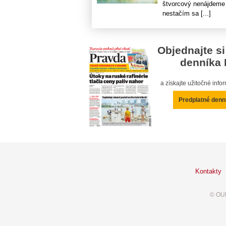
štvorcový nenájdeme 
nestačím sa [...]
Objednajte si
denníka 
a získajte užitočné inf
Predplatné denn
Kontakty
© OUR