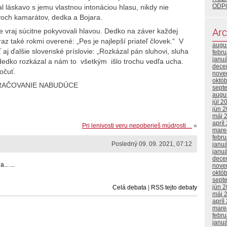
ODP
l láskavo s jemu vlastnou intonáciou hlasu, nikdy nie
voch kamarátov, dedka a Bojara.
Arc
 vraj súcitne pokyvovali hlavou. Dedko na záver každej
raz také rokmi overené: „Pes je najlepší priateľ človek.“ V
augu
 aj ďalšie slovenské príslovie: „Rozkázal pán sluhovi, sluha
febr
janu
 dedko rozkázal a nám to všetkým išlo trochu vedľa ucha.
dece
očuť.
nove
októ
RAČOVANIE NABUDÚCE
sept
augu
júl 2
jún 
máj 
apríl
Pri lenivosti veru nepoberieš múdrosti…
»
mare
febr
Posledný 09. 09. 2021, 07:12
janu
janu
dece
.. ...
nove
októ
sept
jún 
Celá debata
|
RSS tejto debaty
máj 
apríl
mare
febr
janu